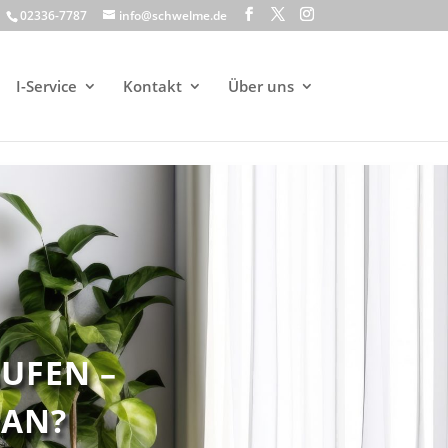
02336-7787
info@schwelme.de
I-Service
Kontakt
Über uns
UFEN –
 AN?