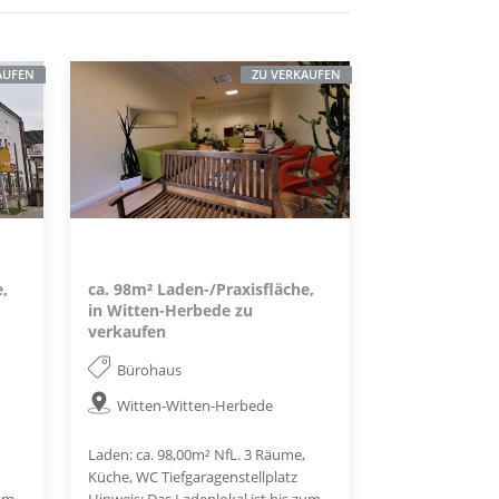
AUFEN
ZU VERKAUFEN
,
ca. 98m² Laden-/Praxisfläche,
in Witten-Herbede zu
verkaufen
Bürohaus
Witten-Witten-Herbede
Laden: ca. 98,00m² NfL. 3 Räume,
Küche, WC Tiefgaragenstellplatz
zum
Hinweis: Das Ladenlokal ist bis zum