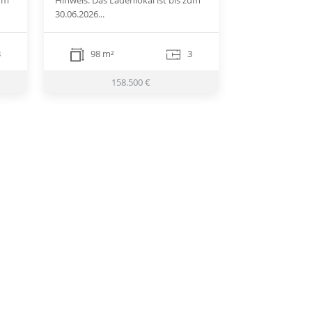
30.06.2026...
3
98 m²
3
158.500 €