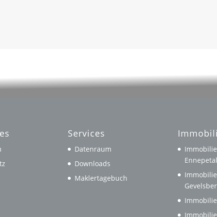
hes
Services
Immobil
m
Datenraum
Immobilie
Ennepeta
tz
Downloads
Immobilie
Maklertagebuch
Gevelsbe
Immobilie
Immobilie