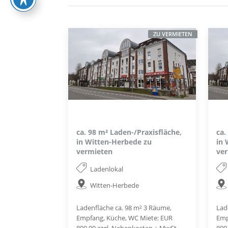
ZU VERMIETEN
ca. 98 m² Laden-/Praxisfläche,
ca.
in Witten-Herbede zu
in 
vermieten
ve
Ladenlokal
Witten-Herbede
Ladenfläche ca. 98 m² 3 Räume,
Lad
Empfang, Küche, WC Miete: EUR
Emp
800,00 zzgl. Nebenkosten + MwSt
800