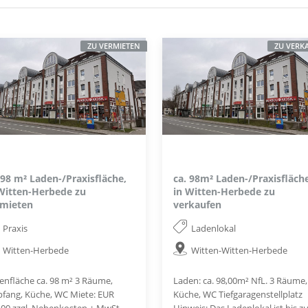
ZU VERMIETEN
ZU VERK
 98 m² Laden-/Praxisfläche,
ca. 98m² Laden-/Praxisfläche
Witten-Herbede zu
in Witten-Herbede zu
rmieten
verkaufen
Praxis
Ladenlokal
Witten-Herbede
Witten-Witten-Herbede
enfläche ca. 98 m² 3 Räume,
Laden: ca. 98,00m² NfL. 3 Räume,
fang, Küche, WC Miete: EUR
Küche, WC Tiefgaragenstellplatz
,00 zzgl. Nebenkosten + MwSt
Hinweis: Das Ladenlokal ist bis 