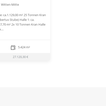
Witten-Mitte
le: ca.1.129,00 m² 25 Tonnen Kran
bertus Stube) Halle 1: ca.
87,70 m² 2x 10 Tonnen Kran Halle
....
5.424 m²
27.120,30 €