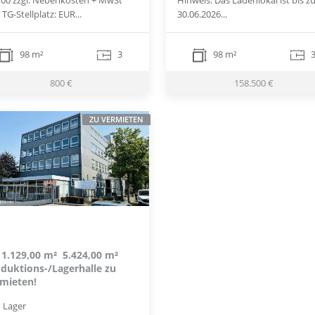
 TG-Stellplatz: EUR...
30.06.2026...
98 m²
3
98 m²
800 €
158.500 €
ZU VERMIETEN
 1.129,00 m²  5.424,00 m²
duktions-/Lagerhalle zu
mieten!
Lager