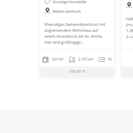
Sonstige Immobilie
Witten-Zentrum
Hal
Ehemaliges Gemeindezentrum mit
(Hu
angrenzendem Wohnhaus auf
1.2
einem Grundstück der Ev. Kirche.
2: ca
Hier sind großzügige...
167 m²
2.157 m²
16
198.001 €