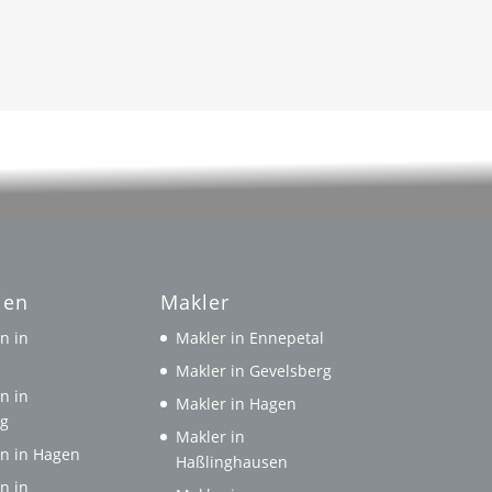
ien
Makler
n in
Makler in Ennepetal
l
Makler in Gevelsberg
n in
Makler in Hagen
rg
Makler in
n in Hagen
Haßlinghausen
n in