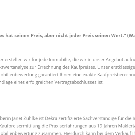
es hat seinen Preis, aber nicht jeder Preis seinen Wert.“ (W
r erstellen wir für jede Immobilie, die wir in unser Angebot auf
twertanalyse zur Errechnung des Kaufpreises. Unser erstklassig
bilienbewertung garantiert Ihnen eine exakte Kaufpreisberechnun
dlage eines erfolgreichen Vertragsabschlusses ist.
berin Janet Zühlke ist Dekra zertifizierte Sachverständige für di
Kaufpreisermittlung die Praxiserfahrungen aus 19 Jahren Maklertä
bilienbewertung zusammen. Hierdurch kann bei dem Verkauf Ihre