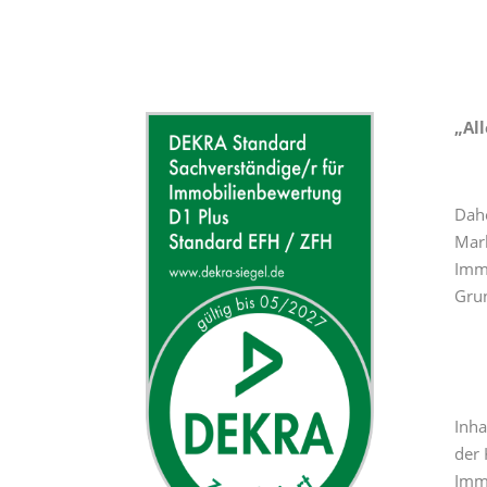
„All
Dahe
Mark
Immo
Grun
Inha
der 
Immo