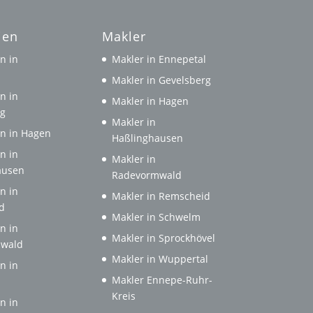
ien
Makler
n in
Makler in Ennepetal
l
Makler in Gevelsberg
n in
Makler in Hagen
rg
Makler in
n in Hagen
Haßlinghausen
n in
Makler in
ausen
Radevormwald
n in
Makler in Remscheid
d
Makler in Schwelm
n in
Makler in Sprockhövel
wald
Makler in Wuppertal
n in
Makler Ennepe-Ruhr-
Kreis
n in