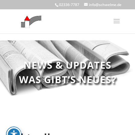
Skip to content
02336-7787
info@schwelme.de
NEWS & UPDATES
WAS GIBT’S NEUES?