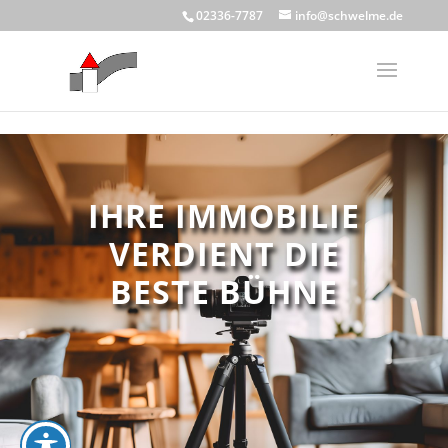
Skip to content
02336-7787
info@schwelme.de
IHRE IMMOBILIE
VERDIENT DIE
BESTE BÜHNE