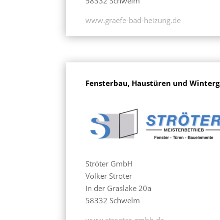
58332 Schwelm
www.graefe-bad-heizung.de
Fensterbau, Haustüren und Winterg
Ströter GmbH
Volker Ströter
In der Graslake 20a
58332 Schwelm
www.stroeter-gmbh.de