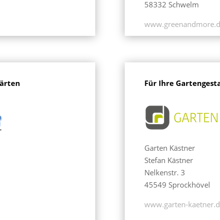
58332 Schwelm
www.greenandmore.d
ärten
Für Ihre Gartengest
Garten Kästner
Stefan Kästner
Nelkenstr. 3
45549 Sprockhövel
www.garten-kaetner.d