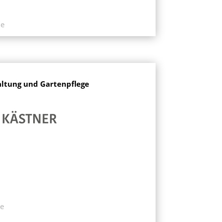
e
altung und Gartenpflege
e