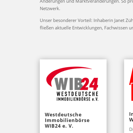
Änderungen und Marktveränderungen. So prof
Netzwerk.
Unser besonderer Vorteil: Inhaberin Janet Züh
fließen aktuelle Entwicklungen, Fachwissen u
I
Westdeutsche
W
Immobilienbörse
WIB24 e. V.
D