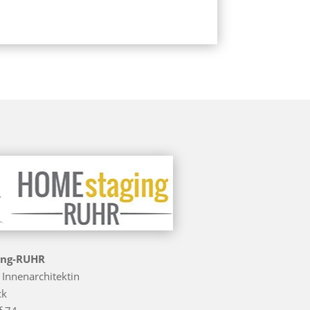
ing-RUHR
H Innenarchitektin
ck