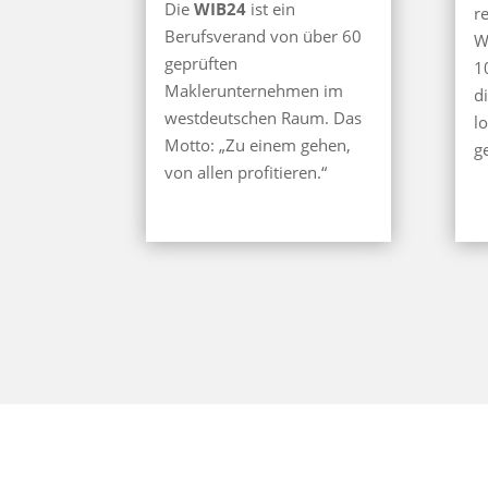
Die
WIB24
ist ein
r
Berufsverand von über 60
W
geprüften
1
Maklerunternehmen im
d
westdeutschen Raum. Das
l
Motto: „Zu einem gehen,
g
von allen profitieren.“