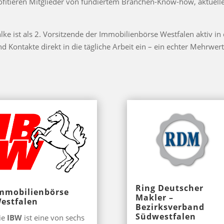
itieren Mitglieder von fundiertem Branchen-Know-how, aktuell
lke ist als 2. Vorsitzende der Immobilienbörse Westfalen aktiv i
nd Kontakte direkt in die tägliche Arbeit ein – ein echter Mehrw
Ring Deutscher
mmobilienbörse
Makler –
estfalen
Bezirksverband
Südwestfalen
ie
IBW
ist eine von sechs