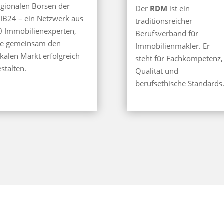
egionalen Börsen der
Der
RDM
ist ein
IB24 – ein Netzwerk aus
traditionsreicher
0 Immobilienexperten,
Berufsverband für
ie gemeinsam den
Immobilienmakler. Er
okalen Markt erfolgreich
steht für Fachkompetenz,
estalten.
Qualität und
berufsethische Standards