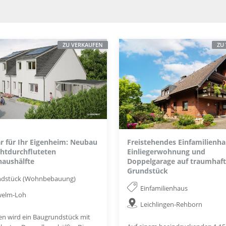
ZU VERKAUFEN
ZU
ar für Ihr Eigenheim: Neubau
Freistehendes Einfamilienha
ichtdurchfluteten
Einliegerwohnung und
aushälfte
Doppelgarage auf traumhaf
Grundstück
ndstück (Wohnbebauung)
Einfamilienhaus
welm-Loh
Leichlingen-Rehborn
n wird ein Baugrundstück mit