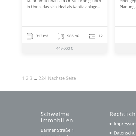
Mehrfamilienhaus im Ortsteil Königsborn
einer ge
in Unna, das sich ideal als Kapitalanlage...
Planung o
312 m²
986 m²
12
449.000 €
Seitennummerierung
1
2
3
…
224
Nächste Seite
der
Beiträge
Schwelme
Rechtlic
Immobilien
Impressu
Barmer Straße 1
Datenschu