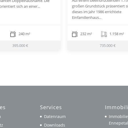
Auf einem beeindruckenden 1.15
planten Doppelhaushälfte. Die
großen Grundstück präsentiert s
rientiert sich an einer...
dieses im Jahr 1986 errichtete
Einfamilienhaus...
240 m²
232 m²
1.158 m²
395.000 €
735.000 €
hes
Services
Immobil
m
Datenraum
Immobilie
Ennepeta
tz
Downloads