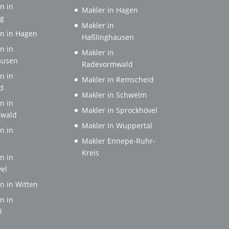
n in
Makler in Hagen
rg
Makler in
n in Hagen
Haßlinghausen
n in
Makler in
ausen
Radevormwald
n in
Makler in Remscheid
d
Makler in Schwelm
n in
Makler in Sprockhövel
wald
Makler in Wuppertal
n in
Makler Ennepe-Ruhr-
Kreis
n in
el
n in Witten
n in
l