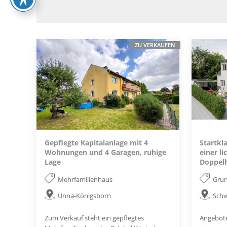
ZU VERKAUFEN
Gepflegte Kapitalanlage mit 4
Startkl
Wohnungen und 4 Garagen, ruhige
einer l
Lage
Doppelh
Mehrfamilienhaus
Gru
Unna-Königsborn
Sch
Zum Verkauf steht ein gepflegtes
Angebote