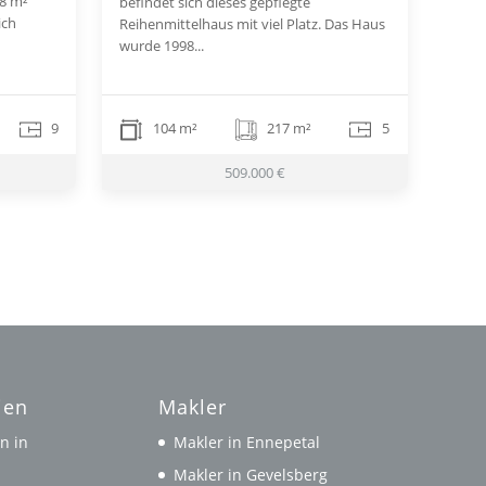
8 m²
befindet sich dieses gepflegte
ich
Reihenmittelhaus mit viel Platz. Das Haus
wurde 1998...
9
104 m²
217 m²
5
509.000 €
ien
Makler
n in
Makler in Ennepetal
l
Makler in Gevelsberg