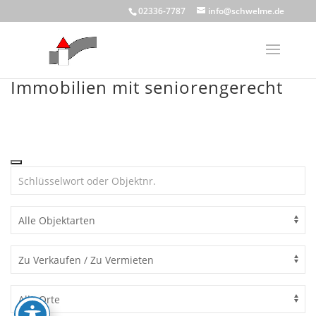
Skip
02336-7787
info@schwelme.de
to
content
Immobilien mit seniorengerecht