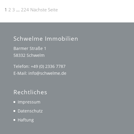
Seitennummerierung
1
2
3
…
224
Nächste Seite
der
Beiträge
Schwelme Immobilien
Barmer Straße 1
58332 Schwelm
Telefon: +49 (0) 2336 7787
E-Mail: info@schwelme.de
Rechtliches
Impressum
Datenschutz
Haftung