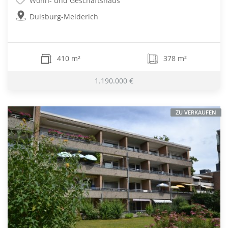
Wohn- und Geschäftshaus
Duisburg-Meiderich
410 m²
378 m²
1.190.000 €
ZU VERKAUFEN