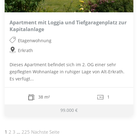
Apartment mit Loggia und Tiefgaragenplatz zur
Kapitalanlage
Etagenwohnung
Erkrath
Dieses Apartment befindet sich im 2. OG einer sehr
gepflegten Wohnanlage in ruhiger Lage von Alt-Erkrath.
Es verfügt...
38 m²
1
99.000 €
Seitennummerierung
1
2
3
…
225
Nächste Seite