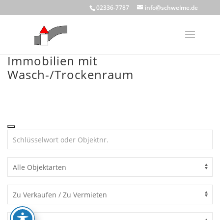
Skip
02336-7787
info@schwelme.de
to
content
Immobilien mit
Wasch-/Trockenraum