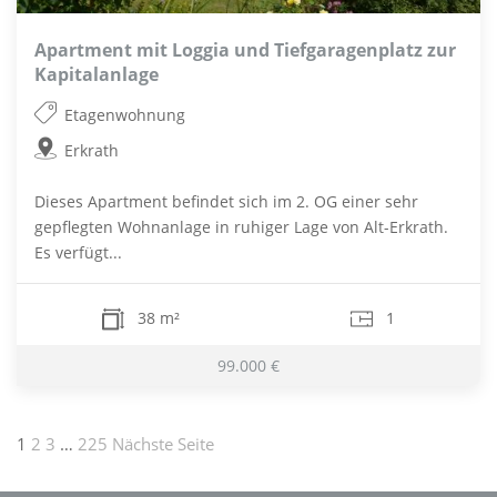
Apartment mit Loggia und Tiefgaragenplatz zur
Kapitalanlage
Etagenwohnung
Erkrath
Dieses Apartment befindet sich im 2. OG einer sehr
gepflegten Wohnanlage in ruhiger Lage von Alt-Erkrath.
Es verfügt...
38 m²
1
99.000 €
Seitennummerierung
1
2
3
…
225
Nächste Seite
der