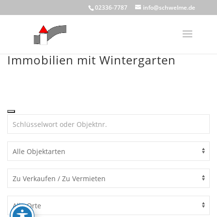
Skip
02336-7787
info@schwelme.de
to
content
Immobilien mit Wintergarten