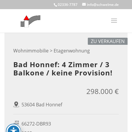
Skip
02336-7787
info@schwelme.de
to
content
ZU VERKAUFEN
Wohnimmobilie > Etagenwohnung
Bad Honnef: 4 Zimmer / 3
Balkone / keine Provision!
298.000 €
53604 Bad Honnef
66272-DBR93