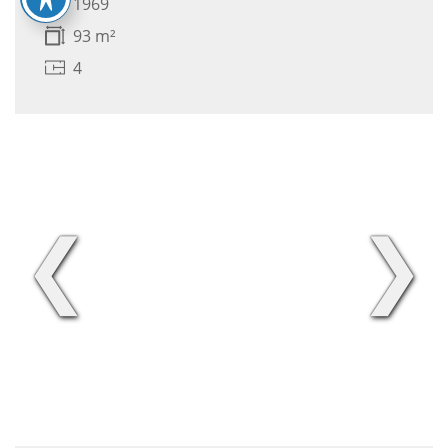
1969
93 m²
4
❮
❯