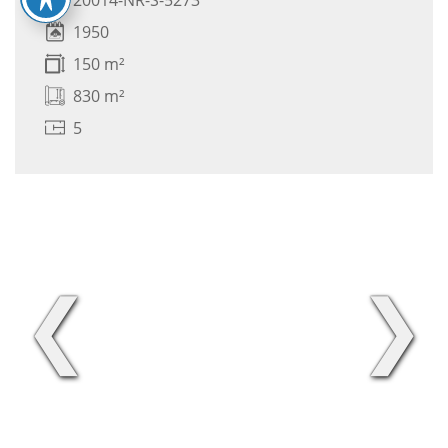
1950
150 m²
830 m²
5
❮
❯