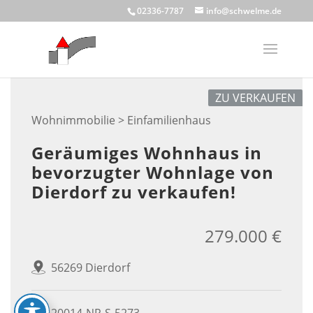
Skip
02336-7787
info@schwelme.de
to
content
ZU VERKAUFEN
Wohnimmobilie > Einfamilienhaus
Geräumiges Wohnhaus in
bevorzugter Wohnlage von
Dierdorf zu verkaufen!
279.000 €
56269 Dierdorf
20014-NR-S-5273