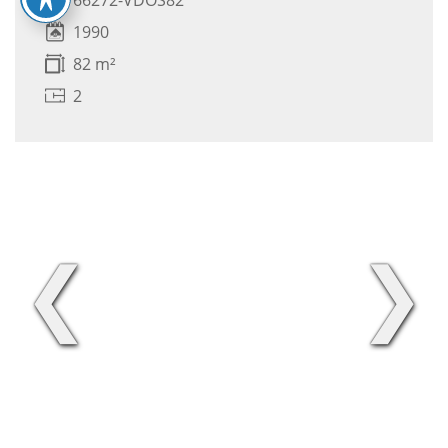
1990
82 m²
2
❮
❯