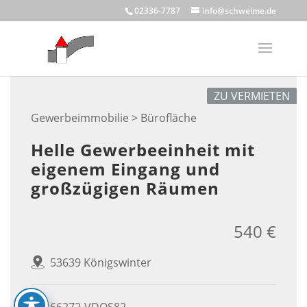
Skip
02336-7787
info@schwelme.de
to
content
ZU VERMIETEN
Gewerbeimmobilie > Bürofläche
Helle Gewerbeeinheit mit
eigenem Eingang und
großzügigen Räumen
540 €
53639 Königswinter
66272-VDOS82