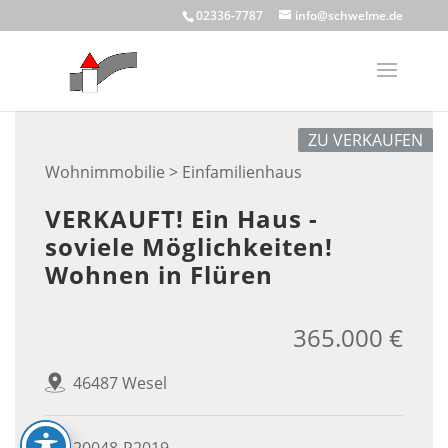
Skip
02336-7787
info@schwelme.de
to
content
ZU VERKAUFEN
Wohnimmobilie > Einfamilienhaus
VERKAUFT! Ein Haus -
soviele Möglichkeiten!
Wohnen in Flüren
365.000 €
46487 Wesel
20048-P2019