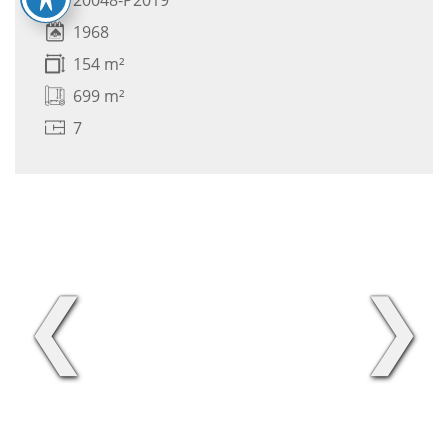
1968
154 m²
699 m²
7
❮
❯