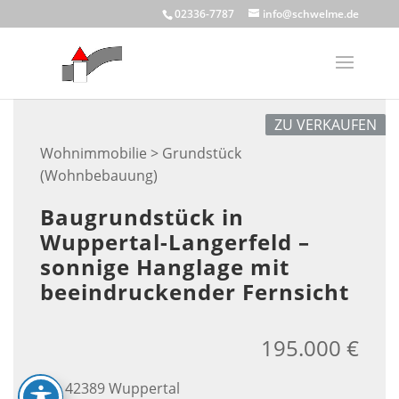
Skip
02336-7787
info@schwelme.de
to
content
ZU VERKAUFEN
Wohnimmobilie > Grundstück
(Wohnbebauung)
Baugrundstück in
Wuppertal-Langerfeld –
sonnige Hanglage mit
beeindruckender Fernsicht
195.000 €
42389 Wuppertal