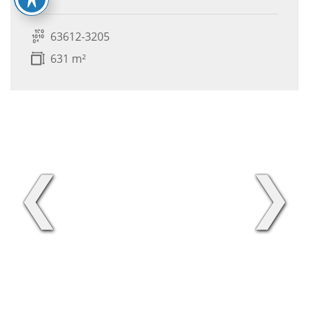
63612-3205
631 m²
❮
❯