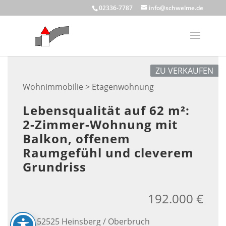
Skip
02336-7787
info@schwelme.de
to
content
ZU VERKAUFEN
Wohnimmobilie > Etagenwohnung
Lebensqualität auf 62 m²:
2-Zimmer-Wohnung mit
Balkon, offenem
Raumgefühl und cleverem
Grundriss
192.000 €
52525 Heinsberg / Oberbruch