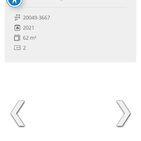
20049-3667
2021
62 m²
2
❮
❯