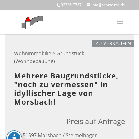
Skip
02336-7787
info@schwelme.de
to
content
ZU VERKAUFEN
Wohnimmobilie > Grundstück
(Wohnbebauung)
Mehrere Baugrundstücke,
"noch zu vermessen" in
idyllischer Lage von
Morsbach!
Preis auf Anfrage
51597 Morsbach / Steimelhagen