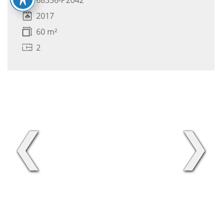
2017
60 m²
2
❮
❯