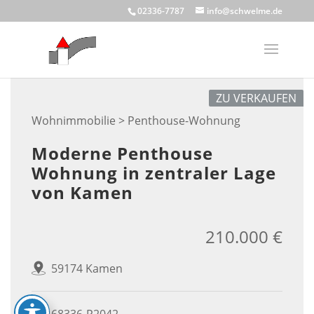
Skip
02336-7787
info@schwelme.de
to
content
ZU VERKAUFEN
Wohnimmobilie > Penthouse-Wohnung
Moderne Penthouse
Wohnung in zentraler Lage
von Kamen
210.000 €
59174 Kamen
68336-P2042