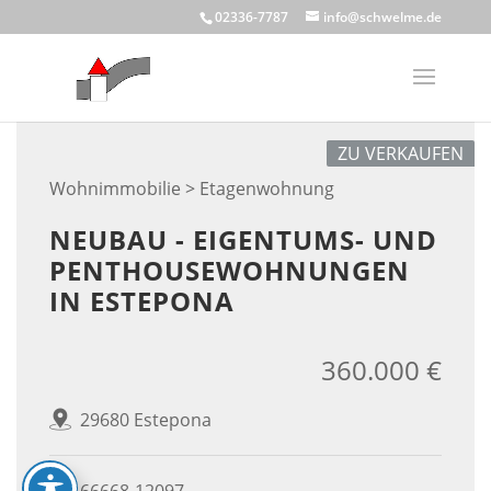
Skip
02336-7787
info@schwelme.de
to
content
ZU VERKAUFEN
Wohnimmobilie > Etagenwohnung
NEUBAU - EIGENTUMS- UND
PENTHOUSEWOHNUNGEN
IN ESTEPONA
360.000 €
29680 Estepona
66668-12097