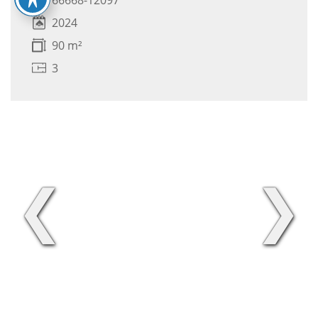
2024
90 m²
3
❮
❯