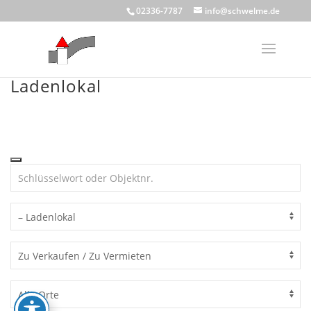
Skip
02336-7787
info@schwelme.de
to
content
Ladenlokal