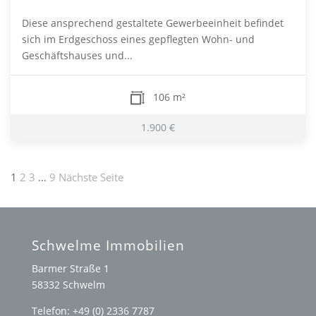
Diese ansprechend gestaltete Gewerbeeinheit befindet
sich im Erdgeschoss eines gepflegten Wohn- und
Geschäftshauses und...
106 m²
1.900 €
Seitennummerierung
1
2
3
…
9
Nächste Seite
der
Beiträge
Schwelme Immobilien
Barmer Straße 1
58332 Schwelm
Telefon: +49 (0) 2336 7787