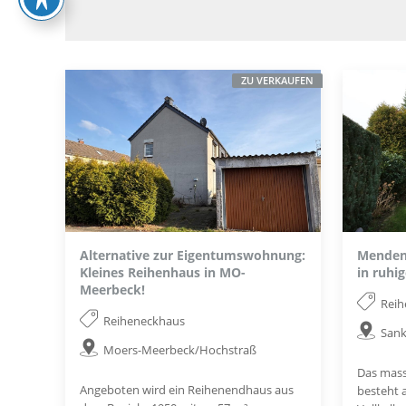
ZU VERKAUFEN
Alternative zur Eigentumswohnung:
Menden:
Kleines Reihenhaus in MO-
in ruhi
Meerbeck!
Rei
Reiheneckhaus
Sank
Moers-Meerbeck/Hochstraß
Das massi
Angeboten wird ein Reihenendhaus aus
besteht a