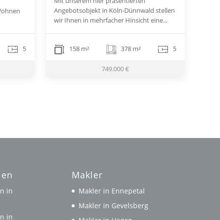
Mit unserem hier präsentierten
Angebotsobjekt in Köln-Dünnwald stellen
Wohnen
wir Ihnen in mehrfacher Hinsicht eine...
5
158 m²
378 m²
5
749.000 €
ien
Makler
n in
Makler in Ennepetal
l
Makler in Gevelsberg
n in