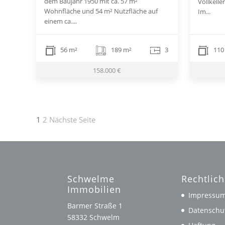
dem Baujahr 1950 mit ca. 57 m²
Vollkelle
Wohnfläche und 54 m² Nutzfläche auf
Im...
einem ca....
56 m²
189 m²
3
110
158.000 €
Seitennummerierung
1
2
Nächste Seite
der
Beiträge
Schwelme
Rechtlic
Immobilien
Impressu
Barmer Straße 1
Datenschu
58332 Schwelm