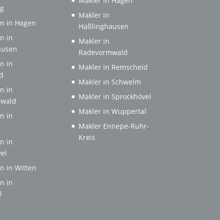
Makler in Hagen
rg
Makler in
n in Hagen
Haßlinghausen
n in
Makler in
ausen
Radevormwald
n in
Makler in Remscheid
d
Makler in Schwelm
n in
Makler in Sprockhövel
wald
Makler in Wuppertal
n in
Makler Ennepe-Ruhr-
Kreis
n in
el
n in Witten
n in
l