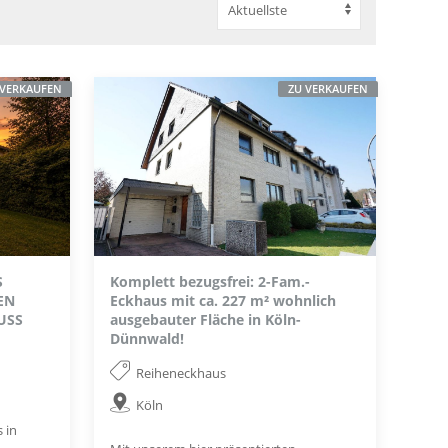
 VERKAUFEN
ZU VERKAUFEN
S
Komplett bezugsfrei: 2-Fam.-
EN
Eckhaus mit ca. 227 m² wohnlich
USS
ausgebauter Fläche in Köln-
Dünnwald!
Reiheneckhaus
Köln
 in