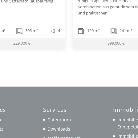
ruhiger Lage bietet eine ideale
r und Satteldach (ausbaufähig).
Kombination aus gemütlichem 
und praktischer...
 m²
305 m²
4
120 m²
241 m²
229.000 €
399.000 €
hes
Services
Immobil
m
Datenraum
Immobilie
Ennepeta
tz
Downloads
Immobilie