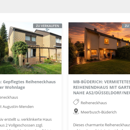
ZU VERKAUFEN
ZU
 Gepflegtes Reiheneckhaus
MB-BÜDERICH: VERMIETETE
ger Wohnlage
REIHENENDHAUS MIT GART
NAHE A52/DÜSSELDORF/NE
heneckhaus
Reiheneckhaus
t Augustin-Menden
Meerbusch-Büderich
v erstellt u. verklinkerte Haus
Dieses charmante Reiheneckhaus
us 2 Vollgeschossen zzgl.