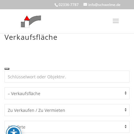
Skip
02336-7787
info@schwelme.de
to
content
Verkaufsfläche