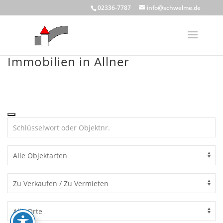
Skip
02336-7787
info@schwelme.de
to
content
Immobilien in Allner