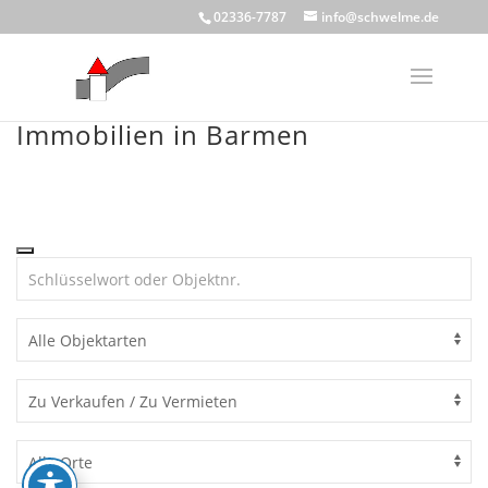
Skip
02336-7787
info@schwelme.de
to
content
Immobilien in Barmen