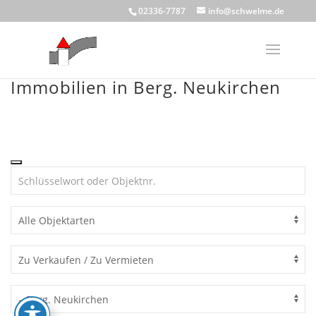
Skip
02336-7787
info@schwelme.de
to
content
Immobilien in Berg. Neukirchen