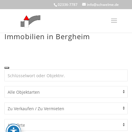
Skip
02336-7787
info@schwelme.de
to
content
Immobilien in Bergheim