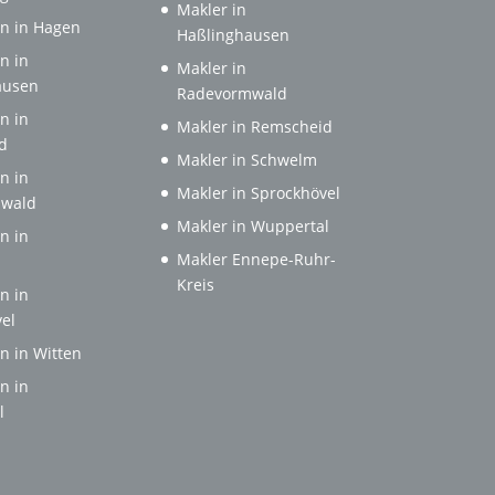
Makler in
n in Hagen
Haßlinghausen
n in
Makler in
ausen
Radevormwald
n in
Makler in Remscheid
d
Makler in Schwelm
n in
Makler in Sprockhövel
wald
Makler in Wuppertal
n in
Makler Ennepe-Ruhr-
Kreis
n in
el
n in Witten
n in
l