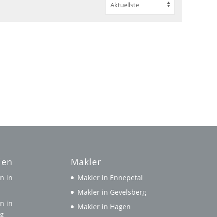
ien
Makler
n in
Makler in Ennepetal
l
Makler in Gevelsberg
n in
Makler in Hagen
rg