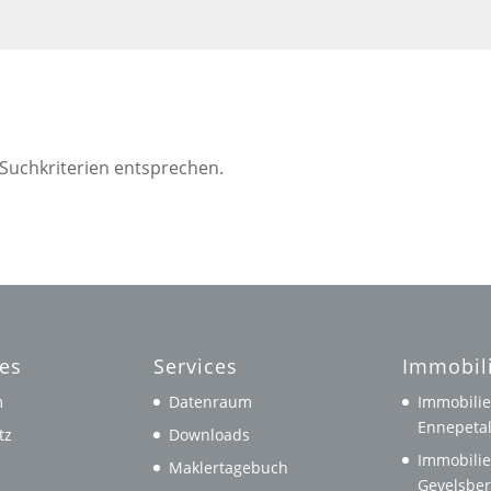
 Suchkriterien entsprechen.
hes
Services
Immobil
m
Datenraum
Immobilie
Ennepeta
tz
Downloads
Immobilie
Maklertagebuch
Gevelsbe