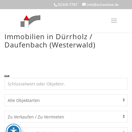
Skip
02336-7787
info@schwelme.de
to
content
Immobilien in Dürrholz /
Daufenbach (Westerwald)