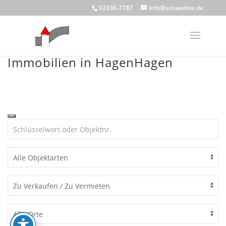
Skip
02336-7787
info@schwelme.de
to
content
Immobilien in HagenHagen