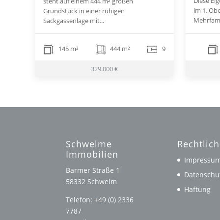
Diese Ei
steht auf einem 444 m² großen
im 1. Ob
Grundstück in einer ruhigen
Mehrfami
Sackgassenlage mit...
145 m²
444 m²
9
329.000 €
Schwelme
Rechtlic
Immobilien
Impressu
Barmer Straße 1
Datenschu
58332 Schwelm
Haftung
Telefon: +49 (0) 2336
7787