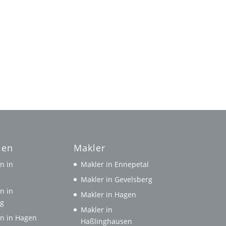
ien
Makler
n in
Makler in Ennepetal
l
Makler in Gevelsberg
n in
Makler in Hagen
rg
Makler in
n in Hagen
Haßlinghausen