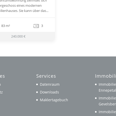
gentumswohnung befindet sich
ergeschoss eines modernen
lienhauses. Sie kann über das...
83 m²
3
240.000 €
hes
Services
Immobil
m
Datenraum
Immobilie
Ennepeta
tz
Downloads
Immobilie
Maklertagebuch
Gevelsbe
Immobilie