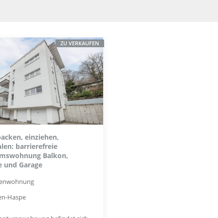
ZU VERKAUFEN
packen, einziehen,
len: barrierefreie
umswohnung Balkon,
e und Garage
genwohnung
en-Haspe