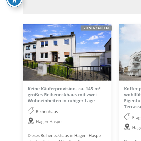
ZU VERKAUFEN
Keine Käuferprovision- ca. 145 m²
Koffer 
großes Reiheneckhaus mit zwei
wohlfüh
Wohneinheiten in ruhiger Lage
Eigent
Terrass
Reihenhaus
Eta
Hagen-Haspe
Hag
Dieses Reiheneckhaus in Hagen- Haspe