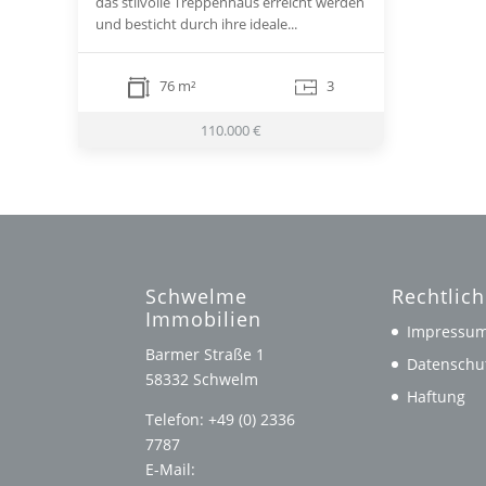
das stilvolle Treppenhaus erreicht werden
und besticht durch ihre ideale...
76 m²
3
110.000 €
Schwelme
Rechtlic
Immobilien
Impressu
Barmer Straße 1
Datenschu
58332 Schwelm
Haftung
Telefon: +49 (0) 2336
7787
E-Mail: