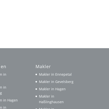
ien
Makler
n in
Makler in Ennepetal
l
Makler in Gevelsberg
n in
Makler in Hagen
rg
Makler in
n in Hagen
Haßlinghausen
n in