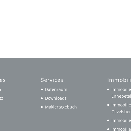
hes
Services
Immobil
m
Datenraum
Immobilie
Ennepeta
tz
Downloads
Immobilie
Maklertagebuch
Gevelsbe
Immobilie
Immobilie