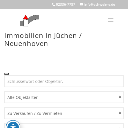
Skip
02336-7787
info@schwelme.de
to
content
Immobilien in Jüchen /
Neuenhoven