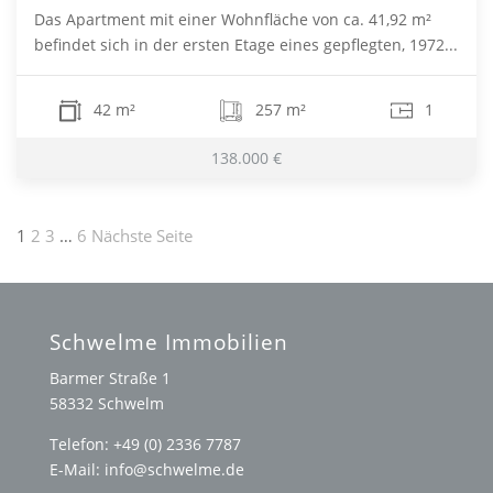
Das Apartment mit einer Wohnfläche von ca. 41,92 m²
befindet sich in der ersten Etage eines gepflegten, 1972...
42 m²
257 m²
1
138.000 €
Seitennummerierung
1
2
3
…
6
Nächste Seite
der
Beiträge
Schwelme Immobilien
Barmer Straße 1
58332 Schwelm
Telefon: +49 (0) 2336 7787
E-Mail: info@schwelme.de