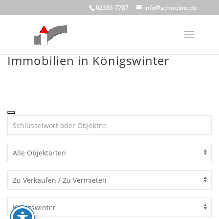
Skip
02336-7787
info@schwelme.de
to
content
Immobilien in Königswinter