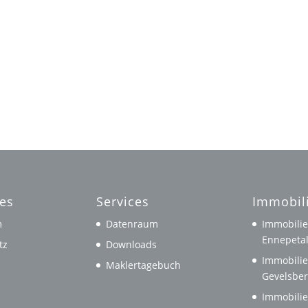
hes
Services
Immobil
m
Datenraum
Immobilie
Ennepeta
tz
Downloads
Immobilie
Maklertagebuch
Gevelsbe
Immobilie