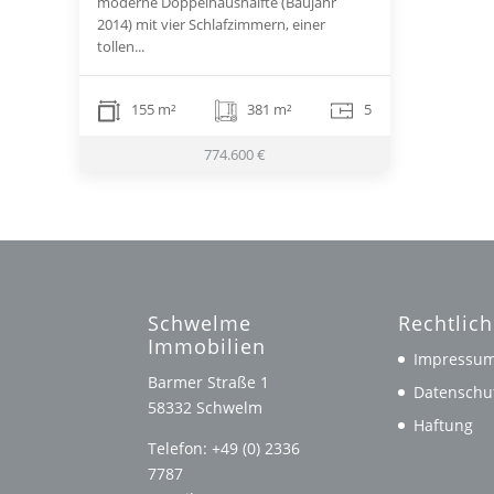
moderne Doppelhaushälfte (Baujahr
2014) mit vier Schlafzimmern, einer
tollen...
155 m²
381 m²
5
774.600 €
Schwelme
Rechtlic
Immobilien
Impressu
Barmer Straße 1
Datenschu
58332 Schwelm
Haftung
Telefon: +49 (0) 2336
7787