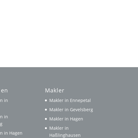
ien
Makler
n in
Makler in Ennepetal
l
Makler in Gevelsberg
n in
Makler in Hagen
rg
Makler in
n in Hagen
Haßlinghausen