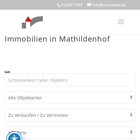
Skip
02336-7787
info@schwelme.de
to
content
Immobilien in Mathildenhof