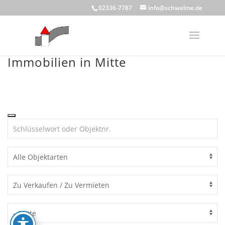
Skip
02336-7787
info@schwelme.de
to
content
Immobilien in Mitte