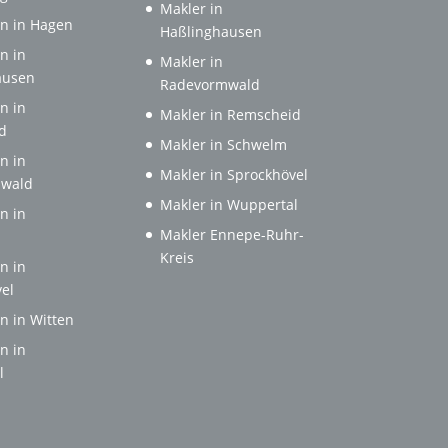
Makler in
n in Hagen
Haßlinghausen
n in
Makler in
ausen
Radevormwald
n in
Makler in Remscheid
d
Makler in Schwelm
n in
Makler in Sprockhövel
wald
Makler in Wuppertal
n in
Makler Ennepe-Ruhr-
Kreis
n in
el
n in Witten
n in
l