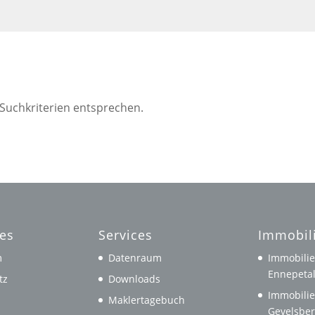
 Suchkriterien entsprechen.
hes
Services
Immobil
m
Datenraum
Immobilie
Ennepeta
tz
Downloads
Immobilie
Maklertagebuch
Gevelsbe