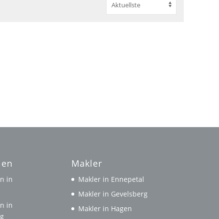
ien
Makler
n in
Makler in Ennepetal
l
Makler in Gevelsberg
n in
Makler in Hagen
rg