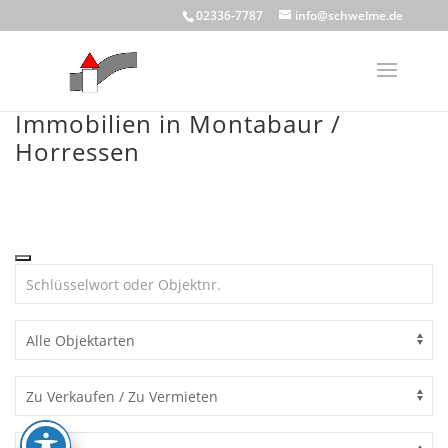
Skip
02336-7787
info@schwelme.de
to
content
Immobilien in Montabaur /
Horressen