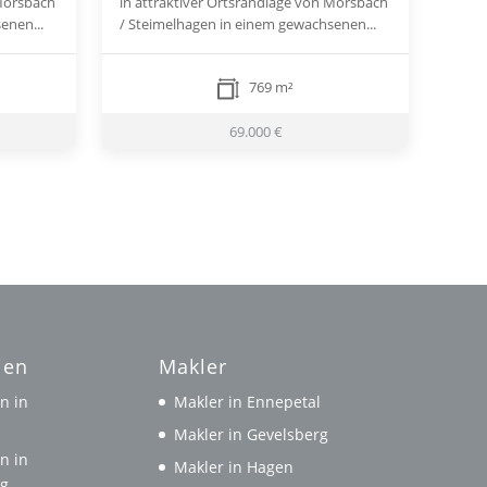
 Morsbach
in attraktiver Ortsrandlage von Morsbach
enen...
/ Steimelhagen in einem gewachsenen...
769 m²
69.000 €
ien
Makler
n in
Makler in Ennepetal
l
Makler in Gevelsberg
n in
Makler in Hagen
rg