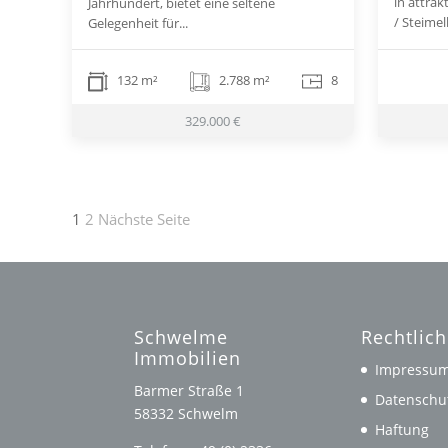
in attra
Jahrhundert, bietet eine seltene
/ Steime
Gelegenheit für...
132 m²
2.788 m²
8
329.000 €
Seitennummerierung
1
2
Nächste Seite
der
Beiträge
Schwelme
Rechtlic
Immobilien
Impressu
Barmer Straße 1
Datenschu
58332 Schwelm
Haftung