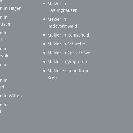
Makler in
n in Hagen
Haßlinghausen
n in
Makler in
ausen
Radevormwald
n in
Makler in Remscheid
d
Makler in Schwelm
n in
Makler in Sprockhövel
wald
Makler in Wuppertal
n in
Makler Ennepe-Ruhr-
Kreis
n in
el
n in Witten
n in
l