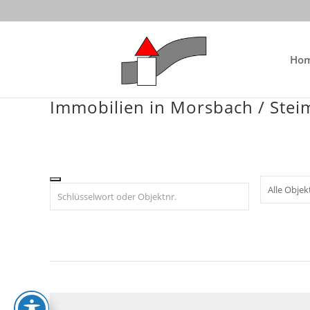
Skip
to
content
Ho
Immobilien in Morsbach / Ste