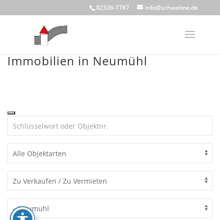
Skip
02336-7787
info@schwelme.de
to
content
Immobilien in Neumühl