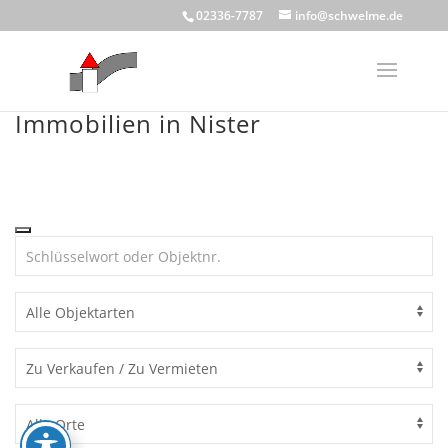
Skip
02336-7787
info@schwelme.de
to
content
Immobilien in Nister