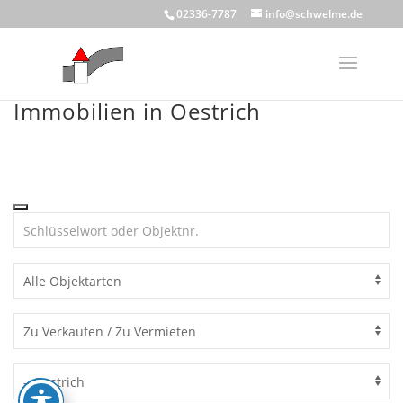
Skip
02336-7787
info@schwelme.de
to
content
Immobilien in Oestrich