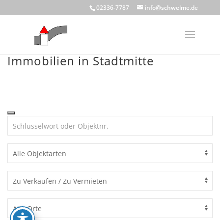
Skip
02336-7787
info@schwelme.de
to
content
Immobilien in Stadtmitte