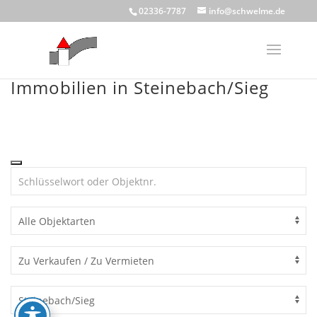
Skip
02336-7787
info@schwelme.de
to
content
Immobilien in Steinebach/Sieg