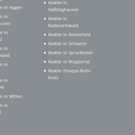
Makler in
n in Hagen
Haßlinghausen
n in
Makler in
ausen
Radevormwald
n in
Makler in Remscheid
d
Makler in Schwelm
n in
Makler in Sprockhövel
wald
Makler in Wuppertal
n in
Makler Ennepe-Ruhr-
Kreis
n in
el
n in Witten
n in
l