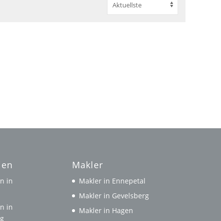
ien
Makler
n in
Makler in Ennepetal
l
Makler in Gevelsberg
n in
Makler in Hagen
rg