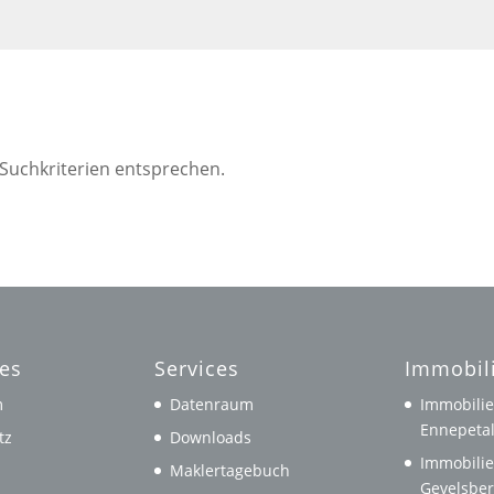
 Suchkriterien entsprechen.
hes
Services
Immobil
m
Datenraum
Immobilie
Ennepeta
tz
Downloads
Immobilie
Maklertagebuch
Gevelsbe