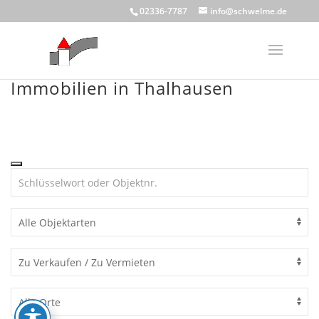
Skip
02336-7787
info@schwelme.de
to
content
Immobilien in Thalhausen