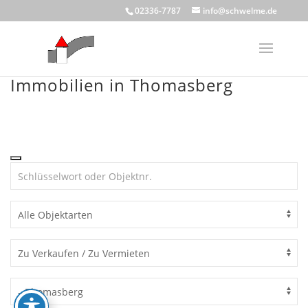
Skip
02336-7787
info@schwelme.de
to
content
Immobilien in Thomasberg