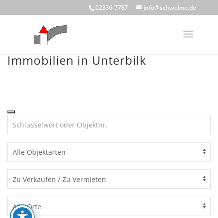
Skip
02336-7787
info@schwelme.de
to
content
Immobilien in Unterbilk