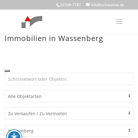
Skip
02336-7787
info@schwelme.de
to
content
Immobilien in Wassenberg