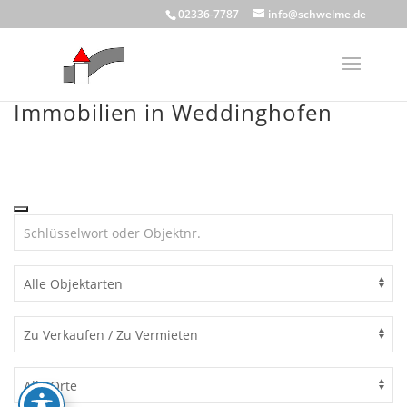
Skip
02336-7787
info@schwelme.de
to
content
Immobilien in Weddinghofen